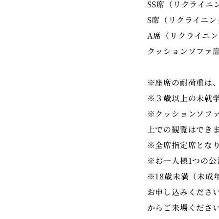
SS席（リクライニン
S席（リクライニング
A席（リクライニング
クッションソファ席：
※座席の耐荷重は、
※３歳以上の未就
※クッションソフ
上での観覧はでき
※全席指定席とな
※お一人様1つの
※18歳未満（未
お申し込みくださ
からご来場くださ