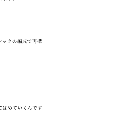
シックの編成で再構
。
てはめていくんです