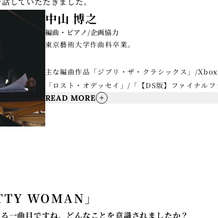
を話していただきました。
中山 博之
編曲・ピアノ/企画協力
東京藝術大学作曲科卒業。
主な編曲作品「ジブリ・ザ・クラシックス」/Xbox
「ロスト・オデッセイ」/「【DS版】ファイナルフ
READ MORE
ング/「グイン サーガ」/「キングダムハーツ・ピ
「浅田舞&真央 スケーティング・ミュージック2009
ァイナルファンタ ジーPIANO OPERA I / II / III、
VIII / IX」/「ファイナル ファンタジーオーケ
「Distant Worlds music from FINAL FA
「memoria!/下村陽子25周年ベストアルバム」/Ap
ジアン」オーケストラピアニストとして東京交響楽
TTY WOMAN」
ーとの共演、映画・TVコマーシャル音楽のピアノ
ギュアスケートの 浅田真央選手がプログラムに使
飾る一曲目ですね。どんなことを意識されましたか？