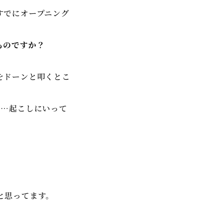
を担当。
すでにオープニング
10年 ショパン生誕200
ものですか？
 ツアーに参加、ワルシャ
年 NHKラジオ第2文化
ペインのマヨルカ島、スイ
をドーンと叩くとこ
て海外初の「ピアノ・オペ
ンサートに出演 2015
う…起こしにいって
タジー」ワールドツアー、
台湾・韓国・香港・シン
サンゼルス公演に出演。
。2021年東京オリンピッ
ファイナルファンタジ
10月から12月までNHK
と思ってます。
楽サロンへの旅」が13回
て、ファイナルファンタジ