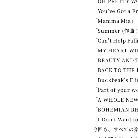
「OH PRETTY 
「You’ve Got a F
「Mamma Mia」
「Summer (作
「Can't Help Fall
「MY HEART WI
「BEAUTY AND 
「BACK TO THE
「Buckbeak's F
「Part of your w
「A WHOLE NE
「BOHEMIAN R
「I Don’t Want t
今回も、すべての