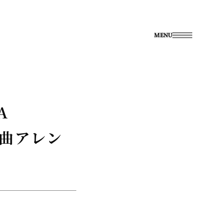
MENU
A
楽曲アレン