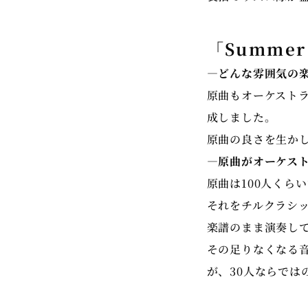
「Summe
―どんな雰囲気の
原曲もオーケスト
成しました。
原曲の良さを生か
―原曲がオーケス
原曲は100人くら
それをチルクラシッ
楽譜のまま演奏し
その足りなくなる
が、30人ならでは