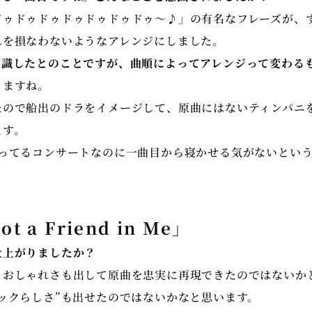
NHK朝の連続テレビ 小説「梅ちゃん先生」の演奏
ドゥドゥドゥドゥドゥドゥドゥ〜♪」の有名なフレーズが、
れを損なわないようなアレンジにしました。
2006年 ポーランド大使館でショパン作品を演奏 20
意識したとのことですが、曲順によってアレンジって変わる
年記念・NHKカルチャー主催のワルシャワ交流祭
ワ・パリにてショパンを演奏し喝采を浴びる。2011
りますね。
講演会「ショパンとその時代」に出演 2012年 ス
たので船出のドラをイメージして、原曲にはないティンパニ
スツアーを開催 2014年 ブラジル・サンパウロに
ます。
ラ ファイナル ファンタジー」(国際交流基金主催)コ
言ってるコンサートなのに一曲目から寝かせる気がないとい
年・2016年「ピアノ・オペラ ファイナルファン
パリ・ブリュッセル・ストックホルム・ロンドン・
ガポール・ブラジル・メキシコ・ニューヨーク・ロ
2018年 東京白寿ホールにて、中山博之個展を開催
ot a Friend in Me」
ク2020の開会式において、オーケストラ編曲した
仕上がりましたか？
ー""勝利のファンファーレ""が使用された。2022年
、おしゃれさも出して原曲を忠実に再現できたのではないか
ラジオ第2において、芸術その魅力「19世紀パリ音
ックらしさ”も出せたのではないかなと思います。
にわたり放送される。2023年2月シンガポールに