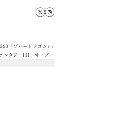
360「ブルードラゴン」/
ァンタジーIII」オープニ
アノコレクションズ」/
-10 カプリース」/「フ
IV / V / VI、VII /
ストラアルバム」/
NTASYコンサート」/
ple Arcade「ファンタ
団、日本フィルハーモニ
演奏レコーディング、フィ
用した「カプリース」、