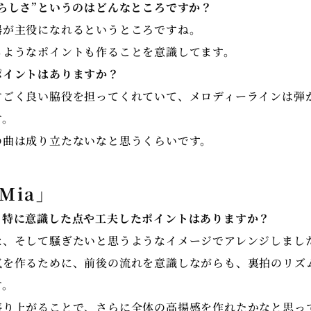
ーピアノリサイタルにソリストとして出演。2024
らしさ”というのはどんなところですか？
国民文化祭開会式において、天皇皇后両陛下ご臨席
器が主役になれるというところですね。
ゥーランドットより「誰も寝てはならぬ」の室内楽
るようなポイントも作ることを意識してます。
奏をする。
ポイントはありますか？
すごく良い脇役を担ってくれていて、メロディーラインは弾
現在スクエア・エニックス公式YouTubeにて、
す。
品等を編曲・演奏。
の曲は成り立たないなと思うくらいです。
https://www.youtube.com/channel/UCMx6
桐朋学園芸術短期大学非常勤講師、NHK、読売カ
Mia」
、特に意識した点や工夫したポイントはありますか？
な、そして騒ぎたいと思うようなイメージでアレンジしまし
気を作るために、前後の流れを意識しながらも、裏拍のリズ
す。
盛り上がることで、さらに全体の高揚感を作れたかなと思っ