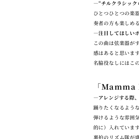
―“チルクラシック
ひとつひとつの楽
奏者の方も楽しめ
―注目してほしい
この曲は弦楽器が
感はあると思いま
名脇役なしにはこ
「Mamma 
―アレンジする際
踊りたくなるよう
弾けるような雰囲
的に）入れていま
裏拍のリズム隊が