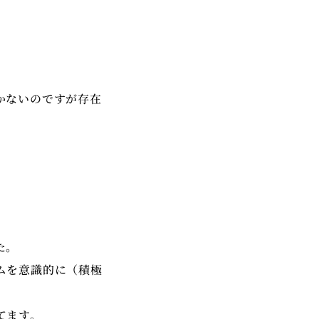
年10月岐阜県で行われた
の中、プッチーニ作曲ト
編曲、ならびにピアノ演
かないのですが存在
ファイナルファンタジー作
0HYcw1ieiPlZZagfqXQ
ルチャー講師。
た。
ムを意識的に（積極
てます。