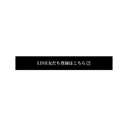
TOP
ABOUT
NEWS
CONCERT
CAST
DIGITAL ALBUM
Produced by
©indi inc. All Rights Reserved.
LINE友だち登録はこちら