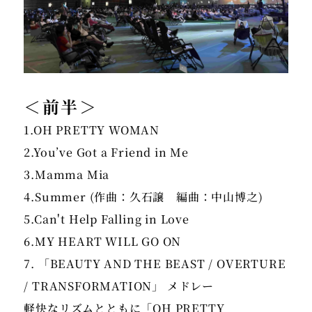
＜前半＞
1.OH PRETTY WOMAN
2.You’ve Got a Friend in Me
3.Mamma Mia
4.Summer (作曲：久石譲 編曲：中山博之)
5.Can't Help Falling in Love
6.MY HEART WILL GO ON
7. 「BEAUTY AND THE BEAST / OVERTURE
/ TRANSFORMATION」 メドレー
軽快なリズムとともに「OH PRETTY